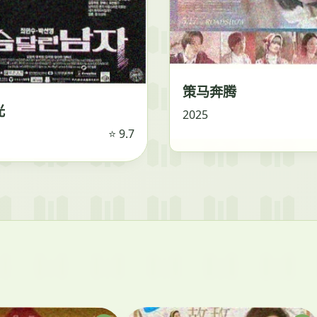
策马奔腾
光
2025
⭐ 9.7