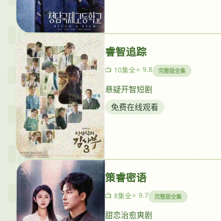
睿智追踪
⭐ 9.8
📺 10集全
完整版全集
悬疑开智短剧
免费在线观看
策睿密语
⭐ 9.7
📺 8集全
完整版全集
甜恋治愈爽剧