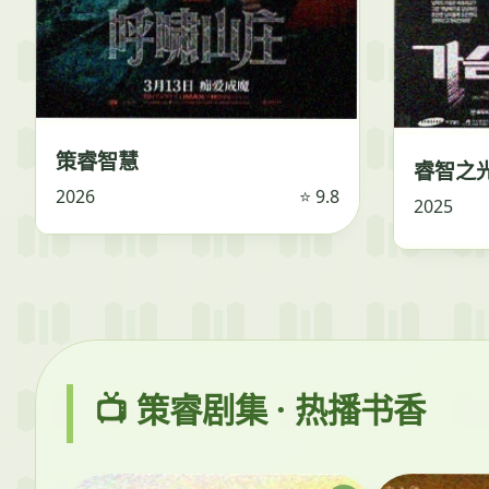
策睿智慧
睿智之
2026
⭐ 9.8
2025
📺 策睿剧集 · 热播书香