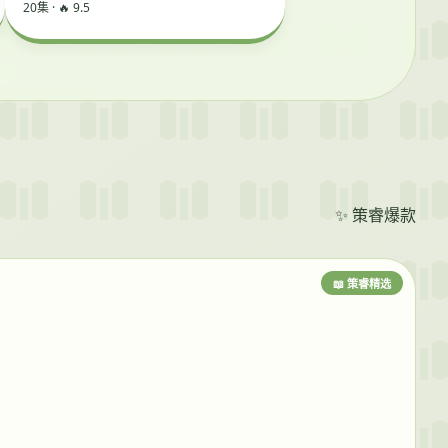
20集 · 🔥 9.5
✨ 策睿爆款
📖 策睿精选