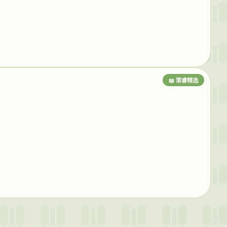
📖 策睿精选