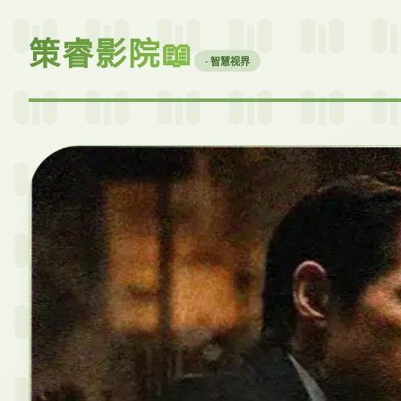
策睿影院📖
· 智慧视界