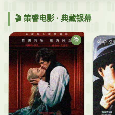
🎬 策睿电影 · 典藏银幕