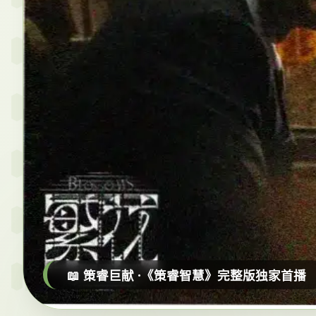
📖 策睿巨献 ·《策睿智慧》完整版独家首播